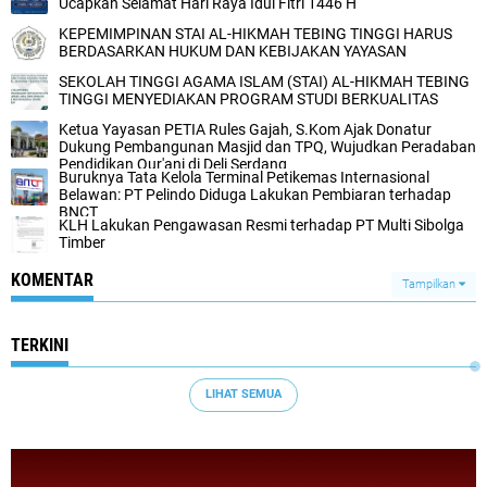
Ucapkan Selamat Hari Raya Idul Fitri 1446 H
KEPEMIMPINAN STAI AL-HIKMAH TEBING TINGGI HARUS
BERDASARKAN HUKUM DAN KEBIJAKAN YAYASAN
SEKOLAH TINGGI AGAMA ISLAM (STAI) AL-HIKMAH TEBING
TINGGI MENYEDIAKAN PROGRAM STUDI BERKUALITAS
Ketua Yayasan PETIA Rules Gajah, S.Kom Ajak Donatur
Dukung Pembangunan Masjid dan TPQ, Wujudkan Peradaban
Pendidikan Qur'ani di Deli Serdang
Buruknya Tata Kelola Terminal Petikemas Internasional
Belawan: PT Pelindo Diduga Lakukan Pembiaran terhadap
BNCT
KLH Lakukan Pengawasan Resmi terhadap PT Multi Sibolga
Timber
KOMENTAR
Tampilkan
TERKINI
LIHAT SEMUA