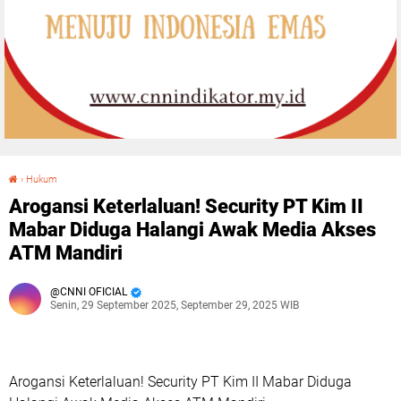
›
Hukum
Arogansi Keterlaluan! Security PT Kim II Mabar Diduga Halangi Awak Media Akses ATM Mandiri
Arogansi Keterlaluan! Security PT Kim II
Mabar Diduga Halangi Awak Media Akses
ATM Mandiri
CNNI OFICIAL
Senin, 29 September 2025, September 29, 2025 WIB
Arogansi Keterlaluan! Security PT Kim II Mabar Diduga