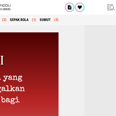
INGGU
8 2026
(2)
SEPAK BOLA
(1)
SUMUT
(3)